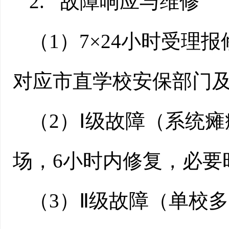
2.
故障响应与维修
（
1
）
7×24
小时受理报
对应市直学校安保部门
（
2
）
Ⅰ
级故障（系统瘫
场，
6
小时内修复，必要
（
3
）
Ⅱ
级故障（单校多