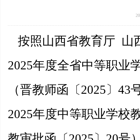
20
按照
山西省教育厅
山
202
5
年度全省中等职业
（晋教师函〔
202
5
〕
43
2025年度中等职业学
教审批函
〔
2025
〕
20